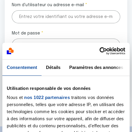
Nom d'utilisateur ou adresse e-mail
Mot de passe
Tous les champs marqués d'un astérisque (
*
) sont
Consentement
Détails
Paramètres des annonces
obligatoires.
Utilisation responsable de vos données
Nous et
nos 1022 partenaires
traitons vos données
personnelles, telles que votre adresse IP, en utilisant des
Mot de passe oublié ?
technologies comme les cookies pour stocker et accéder
à des informations sur votre appareil, afin de diffuser des
publicités et du contenu personnalisés, d'effectuer des