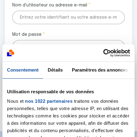
Nom d'utilisateur ou adresse e-mail
Mot de passe
Tous les champs marqués d'un astérisque (
*
) sont
Consentement
Détails
Paramètres des annonces
obligatoires.
Utilisation responsable de vos données
Nous et
nos 1022 partenaires
traitons vos données
personnelles, telles que votre adresse IP, en utilisant des
Mot de passe oublié ?
technologies comme les cookies pour stocker et accéder
à des informations sur votre appareil, afin de diffuser des
publicités et du contenu personnalisés, d'effectuer des