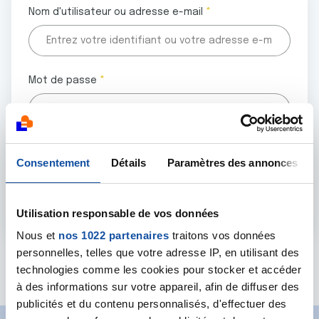
Nom d'utilisateur ou adresse e-mail
Mot de passe
Tous les champs marqués d'un astérisque (
*
) sont
Consentement
Détails
Paramètres des annonces
obligatoires.
Utilisation responsable de vos données
Nous et
nos 1022 partenaires
traitons vos données
personnelles, telles que votre adresse IP, en utilisant des
Mot de passe oublié ?
technologies comme les cookies pour stocker et accéder
à des informations sur votre appareil, afin de diffuser des
publicités et du contenu personnalisés, d'effectuer des