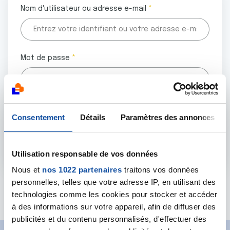
Nom d'utilisateur ou adresse e-mail
Mot de passe
Tous les champs marqués d'un astérisque (
*
) sont
Consentement
Détails
Paramètres des annonces
obligatoires.
Utilisation responsable de vos données
Nous et
nos 1022 partenaires
traitons vos données
personnelles, telles que votre adresse IP, en utilisant des
Mot de passe oublié ?
technologies comme les cookies pour stocker et accéder
à des informations sur votre appareil, afin de diffuser des
publicités et du contenu personnalisés, d'effectuer des