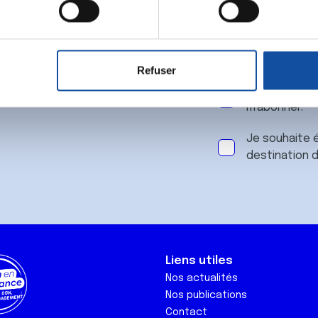
 notre
aitement de vos données personnelles et définir vos préférences
er ou retirer votre consentement à tout moment à partir de la dé
Refuser
e personnaliser le contenu et les annonces, d'offrir des fonctio
J'accepte le
rafic. Nous partageons également des informations sur l'utilisati
m'abonner.
, de publicité et d'analyse, qui peuvent combiner celles-ci avec
ils ont collectées lors de votre utilisation de leurs services.
Je souhaite é
destination 
Liens utiles
Nos actualités
Nos publications
Contact