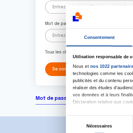
Mot de passe
Consentement
Tous les champs marqués d'un astérisque 
Utilisation responsable de 
Nous et
nos 1022 partenair
technologies comme les cooki
publicités et du contenu per
réaliser des études d’audienc
vos données et à leurs final
Mot de passe oublié ?
Déclaration relative aux cooki
Si vous le permettez, nous a
S
Collecter des informa
Nécessaires
é
Identifier votre appar