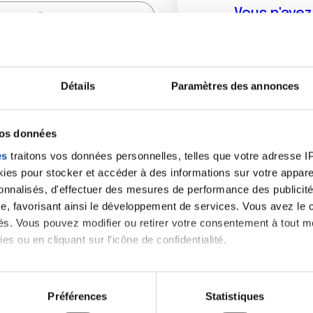
Vous n'ave
Créer un compte vous p
sur le fo
Détails
Paramètres des annonces
(
*
) sont obligatoires.
vos données
es
traitons vos données personnelles, telles que votre adresse IP,
es pour stocker et accéder à des informations sur votre appareil
sonnalisés, d'effectuer des mesures de performance des publicité
e, favorisant ainsi le développement de services. Vous avez le ch
ités. Vous pouvez modifier ou retirer votre consentement à tout 
es ou en cliquant sur l'icône de confidentialité.
imerions également :
tions sur votre localisation géographique qui peuvent être précis
Préférences
Statistiques
eil en l'analysant activement pour en relever les caractéristique