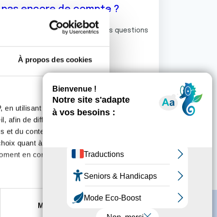
z pas encore de compte ?
ermet de commenter et poser vos questions
rum de discussion de la Ligue.
À propos des cookies
S'inscrire
 en utilisant des
, afin de diffuser des
s et du contenu, ainsi que de
oix quant à l'utilisation de
moment en consultant la
es à plusieurs mètres près
Marketing
s spécifiques (empreintes