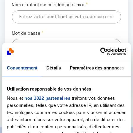
Nom d'utilisateur ou adresse e-mail
Mot de passe
Tous les champs marqués d'un astérisque (
*
) sont
Consentement
Détails
Paramètres des annonces
obligatoires.
Utilisation responsable de vos données
Nous et
nos 1022 partenaires
traitons vos données
personnelles, telles que votre adresse IP, en utilisant des
Mot de passe oublié ?
technologies comme les cookies pour stocker et accéder
à des informations sur votre appareil, afin de diffuser des
publicités et du contenu personnalisés, d'effectuer des