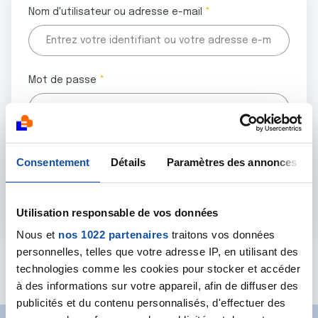
Nom d'utilisateur ou adresse e-mail
Mot de passe
Tous les champs marqués d'un astérisque (
*
) sont
Consentement
Détails
Paramètres des annonces
obligatoires.
Utilisation responsable de vos données
Nous et
nos 1022 partenaires
traitons vos données
personnelles, telles que votre adresse IP, en utilisant des
Mot de passe oublié ?
technologies comme les cookies pour stocker et accéder
à des informations sur votre appareil, afin de diffuser des
publicités et du contenu personnalisés, d'effectuer des