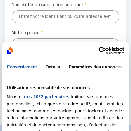
Nom d'utilisateur ou adresse e-mail
Mot de passe
Tous les champs marqués d'un astérisque (
*
) sont
Consentement
Détails
Paramètres des annonces
obligatoires.
Utilisation responsable de vos données
Nous et
nos 1022 partenaires
traitons vos données
personnelles, telles que votre adresse IP, en utilisant des
Mot de passe oublié ?
technologies comme les cookies pour stocker et accéder
à des informations sur votre appareil, afin de diffuser des
publicités et du contenu personnalisés, d'effectuer des