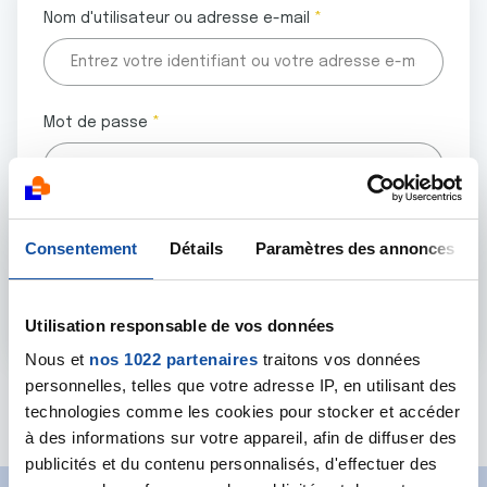
Nom d'utilisateur ou adresse e-mail
Mot de passe
Tous les champs marqués d'un astérisque (
*
) sont
Consentement
Détails
Paramètres des annonces
obligatoires.
Utilisation responsable de vos données
Nous et
nos 1022 partenaires
traitons vos données
personnelles, telles que votre adresse IP, en utilisant des
Mot de passe oublié ?
technologies comme les cookies pour stocker et accéder
à des informations sur votre appareil, afin de diffuser des
publicités et du contenu personnalisés, d'effectuer des