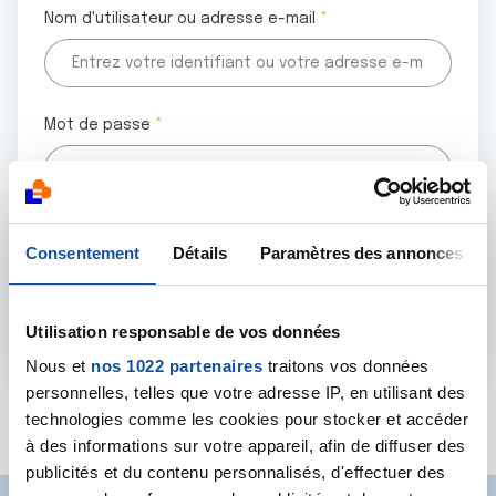
Nom d'utilisateur ou adresse e-mail
Mot de passe
Tous les champs marqués d'un astérisque (
*
) sont
Consentement
Détails
Paramètres des annonces
obligatoires.
Utilisation responsable de vos données
Nous et
nos 1022 partenaires
traitons vos données
personnelles, telles que votre adresse IP, en utilisant des
Mot de passe oublié ?
technologies comme les cookies pour stocker et accéder
à des informations sur votre appareil, afin de diffuser des
publicités et du contenu personnalisés, d'effectuer des