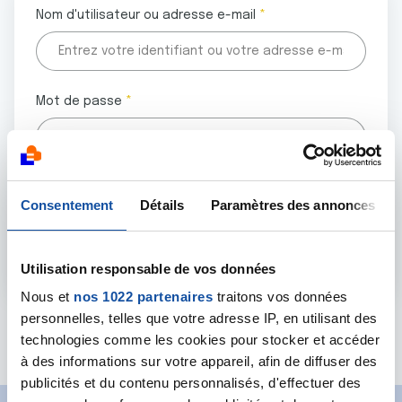
Nom d'utilisateur ou adresse e-mail
Mot de passe
Tous les champs marqués d'un astérisque (
*
) sont
Consentement
Détails
Paramètres des annonces
obligatoires.
Utilisation responsable de vos données
Nous et
nos 1022 partenaires
traitons vos données
personnelles, telles que votre adresse IP, en utilisant des
Mot de passe oublié ?
technologies comme les cookies pour stocker et accéder
à des informations sur votre appareil, afin de diffuser des
publicités et du contenu personnalisés, d'effectuer des