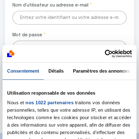
Nom d'utilisateur ou adresse e-mail
Mot de passe
Tous les champs marqués d'un astérisque (
*
) sont
Consentement
Détails
Paramètres des annonces
obligatoires.
Utilisation responsable de vos données
Nous et
nos 1022 partenaires
traitons vos données
personnelles, telles que votre adresse IP, en utilisant des
Mot de passe oublié ?
technologies comme les cookies pour stocker et accéder
à des informations sur votre appareil, afin de diffuser des
publicités et du contenu personnalisés, d'effectuer des