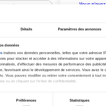
Vous n'ave
Créer un compte vous p
sur le fo
Détails
Paramètres des annonces
(
*
) sont obligatoires.
vos données
es
traitons vos données personnelles, telles que votre adresse IP,
es pour stocker et accéder à des informations sur votre appareil
sonnalisés, d'effectuer des mesures de performance des publicité
e, favorisant ainsi le développement de services. Vous avez le ch
ités. Vous pouvez modifier ou retirer votre consentement à tout 
es ou en cliquant sur l'icône de confidentialité.
imerions également :
tions sur votre localisation géographique qui peuvent être précis
Préférences
Statistiques
eil en l'analysant activement pour en relever les caractéristique