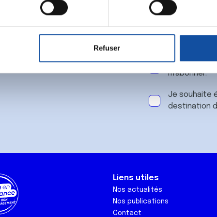
 notre
aitement de vos données personnelles et définir vos préférences
er ou retirer votre consentement à tout moment à partir de la dé
Refuser
e personnaliser le contenu et les annonces, d'offrir des fonctio
J'accepte le
rafic. Nous partageons également des informations sur l'utilisati
m'abonner.
, de publicité et d'analyse, qui peuvent combiner celles-ci avec
ils ont collectées lors de votre utilisation de leurs services.
Je souhaite é
destination 
Liens utiles
Nos actualités
Nos publications
Contact