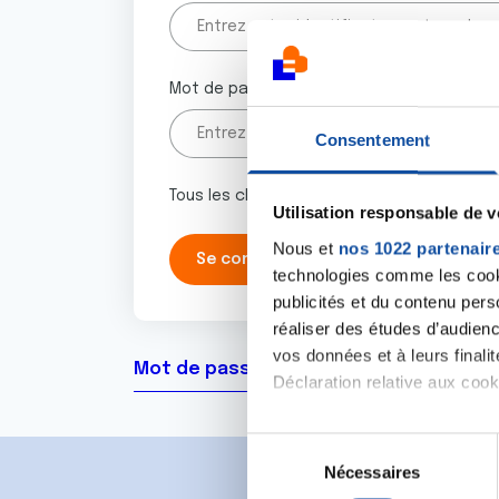
Mot de passe
Consentement
Tous les champs marqués d'un astérisque 
Utilisation responsable de 
Nous et
nos 1022 partenair
technologies comme les cooki
publicités et du contenu per
réaliser des études d’audienc
vos données et à leurs final
Mot de passe oublié ?
Déclaration relative aux cooki
Si vous le permettez, nous a
S
Collecter des informa
Nécessaires
é
Identifier votre appar