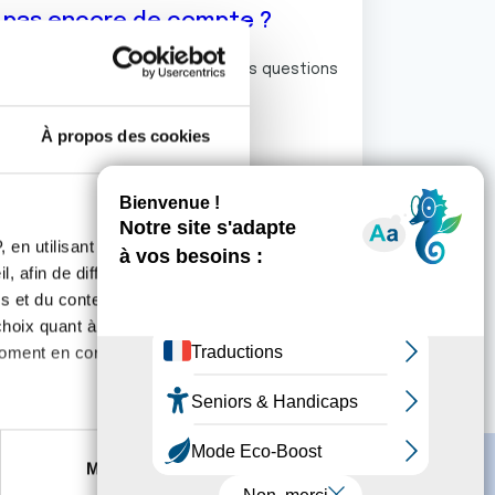
z pas encore de compte ?
ermet de commenter et poser vos questions
rum de discussion de la Ligue.
À propos des cookies
S'inscrire
 en utilisant des
, afin de diffuser des
s et du contenu, ainsi que de
oix quant à l'utilisation de
moment en consultant la
es à plusieurs mètres près
Marketing
s spécifiques (empreintes