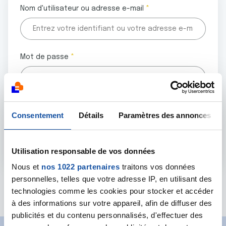
Nom d'utilisateur ou adresse e-mail
Mot de passe
Tous les champs marqués d'un astérisque (
*
) sont
Consentement
Détails
Paramètres des annonces
obligatoires.
Utilisation responsable de vos données
Nous et
nos 1022 partenaires
traitons vos données
personnelles, telles que votre adresse IP, en utilisant des
Mot de passe oublié ?
technologies comme les cookies pour stocker et accéder
à des informations sur votre appareil, afin de diffuser des
publicités et du contenu personnalisés, d'effectuer des