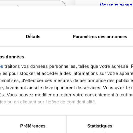
Vous n'ave
Créer un compte vous p
sur le fo
Détails
Paramètres des annonces
(
*
) sont obligatoires.
vos données
es
traitons vos données personnelles, telles que votre adresse IP,
es pour stocker et accéder à des informations sur votre appareil
sonnalisés, d'effectuer des mesures de performance des publicité
e, favorisant ainsi le développement de services. Vous avez le ch
ités. Vous pouvez modifier ou retirer votre consentement à tout 
es ou en cliquant sur l'icône de confidentialité.
imerions également :
tions sur votre localisation géographique qui peuvent être précis
Préférences
Statistiques
eil en l'analysant activement pour en relever les caractéristique