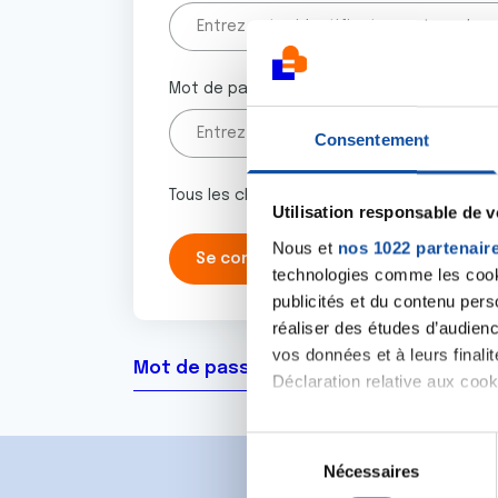
Mot de passe
Consentement
Tous les champs marqués d'un astérisque 
Utilisation responsable de 
Nous et
nos 1022 partenair
technologies comme les cooki
publicités et du contenu per
réaliser des études d’audienc
vos données et à leurs final
Mot de passe oublié ?
Déclaration relative aux cooki
Si vous le permettez, nous a
S
Collecter des informa
Nécessaires
é
Identifier votre appar