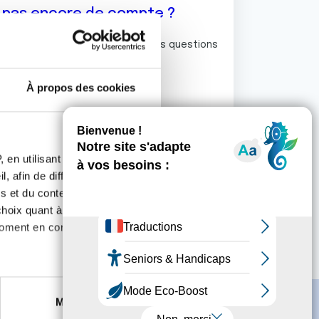
z pas encore de compte ?
ermet de commenter et poser vos questions
rum de discussion de la Ligue.
À propos des cookies
S'inscrire
 en utilisant des
, afin de diffuser des
s et du contenu, ainsi que de
oix quant à l'utilisation de
moment en consultant la
es à plusieurs mètres près
Marketing
s spécifiques (empreintes