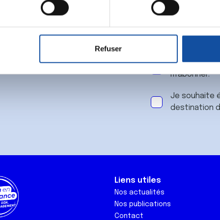
 notre
aitement de vos données personnelles et définir vos préférences
er ou retirer votre consentement à tout moment à partir de la dé
Refuser
e personnaliser le contenu et les annonces, d'offrir des fonctio
J'accepte le
rafic. Nous partageons également des informations sur l'utilisati
m'abonner.
, de publicité et d'analyse, qui peuvent combiner celles-ci avec
ils ont collectées lors de votre utilisation de leurs services.
Je souhaite é
destination 
Liens utiles
Nos actualités
Nos publications
Contact