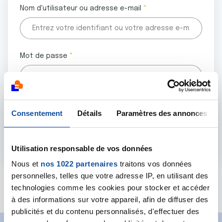
Nom d'utilisateur ou adresse e-mail
Mot de passe
Tous les champs marqués d'un astérisque (
*
) sont
Consentement
Détails
Paramètres des annonces
obligatoires.
Utilisation responsable de vos données
Nous et
nos 1022 partenaires
traitons vos données
personnelles, telles que votre adresse IP, en utilisant des
Mot de passe oublié ?
technologies comme les cookies pour stocker et accéder
à des informations sur votre appareil, afin de diffuser des
publicités et du contenu personnalisés, d'effectuer des