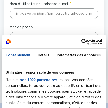
Nom d'utilisateur ou adresse e-mail
Mot de passe
Tous les champs marqués d'un astérisque (
*
) sont
Consentement
Détails
Paramètres des annonces
obligatoires.
Utilisation responsable de vos données
Nous et
nos 1022 partenaires
traitons vos données
personnelles, telles que votre adresse IP, en utilisant des
Mot de passe oublié ?
technologies comme les cookies pour stocker et accéder
à des informations sur votre appareil, afin de diffuser des
publicités et du contenu personnalisés, d'effectuer des