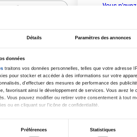
Vous n'ave
Créer un compte vous p
sur le fo
Détails
Paramètres des annonces
(
*
) sont obligatoires.
vos données
es
traitons vos données personnelles, telles que votre adresse IP,
es pour stocker et accéder à des informations sur votre appareil
sonnalisés, d'effectuer des mesures de performance des publicité
e, favorisant ainsi le développement de services. Vous avez le ch
ités. Vous pouvez modifier ou retirer votre consentement à tout 
es ou en cliquant sur l'icône de confidentialité.
imerions également :
tions sur votre localisation géographique qui peuvent être précis
Préférences
Statistiques
eil en l'analysant activement pour en relever les caractéristique