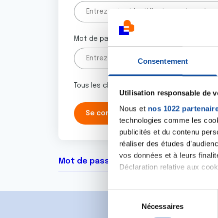
Mot de passe
Consentement
Tous les champs marqués d'un astérisque 
Utilisation responsable de 
Nous et
nos 1022 partenair
technologies comme les cooki
publicités et du contenu per
réaliser des études d’audienc
vos données et à leurs final
Mot de passe oublié ?
Déclaration relative aux cooki
Si vous le permettez, nous a
S
Collecter des informa
Nécessaires
é
Identifier votre appar