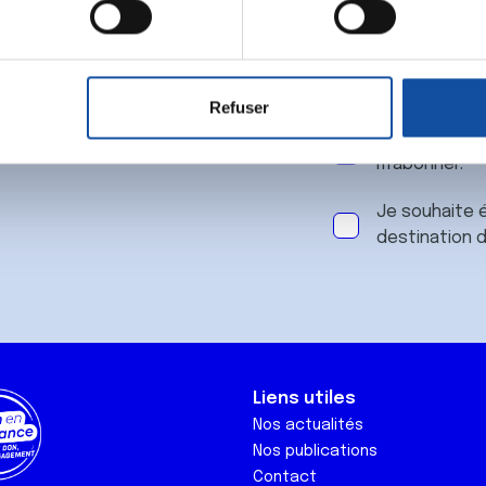
 notre
aitement de vos données personnelles et définir vos préférences
er ou retirer votre consentement à tout moment à partir de la dé
Refuser
e personnaliser le contenu et les annonces, d'offrir des fonctio
J'accepte le
rafic. Nous partageons également des informations sur l'utilisati
m'abonner.
, de publicité et d'analyse, qui peuvent combiner celles-ci avec
ils ont collectées lors de votre utilisation de leurs services.
Je souhaite é
destination 
Liens utiles
Nos actualités
Nos publications
Contact