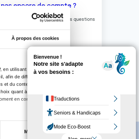
z pas encore de compte ?
ermet de commenter et poser vos questions
rum de discussion de la Ligue.
À propos des cookies
S'inscrire
 en utilisant des
, afin de diffuser des
s et du contenu, ainsi que de
oix quant à l'utilisation de
moment en consultant la
es à plusieurs mètres près
Marketing
s spécifiques (empreintes