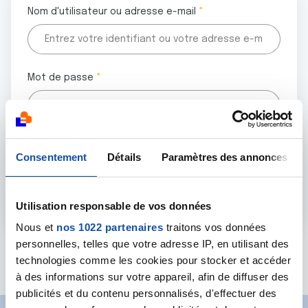
Nom d'utilisateur ou adresse e-mail
Mot de passe
Tous les champs marqués d'un astérisque (
*
) sont
Consentement
Détails
Paramètres des annonces
obligatoires.
Utilisation responsable de vos données
Nous et
nos 1022 partenaires
traitons vos données
personnelles, telles que votre adresse IP, en utilisant des
Mot de passe oublié ?
technologies comme les cookies pour stocker et accéder
à des informations sur votre appareil, afin de diffuser des
publicités et du contenu personnalisés, d'effectuer des