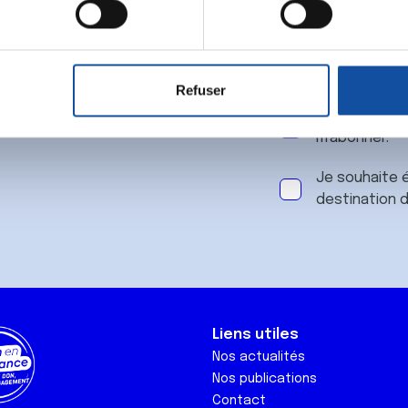
 notre
aitement de vos données personnelles et définir vos préférences
er ou retirer votre consentement à tout moment à partir de la dé
Refuser
e personnaliser le contenu et les annonces, d'offrir des fonctio
J'accepte le
rafic. Nous partageons également des informations sur l'utilisati
m'abonner.
, de publicité et d'analyse, qui peuvent combiner celles-ci avec
ils ont collectées lors de votre utilisation de leurs services.
Je souhaite é
destination 
Liens utiles
Nos actualités
Nos publications
Contact