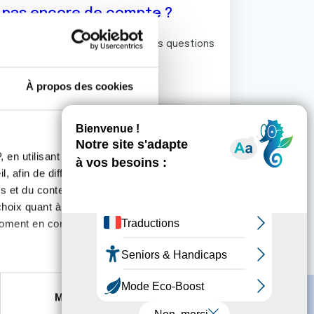
z pas encore de compte ?
ermet de commenter et poser vos questions
rum de discussion de la Ligue.
À propos des cookies
S'inscrire
 en utilisant des
, afin de diffuser des
s et du contenu, ainsi que de
oix quant à l'utilisation de
moment en consultant la
es à plusieurs mètres près
Marketing
s spécifiques (empreintes