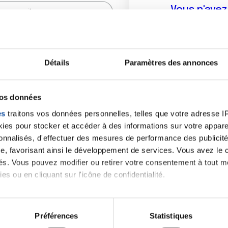
Vous n'ave
Créer un compte vous p
sur le fo
Détails
Paramètres des annonces
(
*
) sont obligatoires.
vos données
es
traitons vos données personnelles, telles que votre adresse IP,
es pour stocker et accéder à des informations sur votre appareil
sonnalisés, d'effectuer des mesures de performance des publicité
e, favorisant ainsi le développement de services. Vous avez le ch
ités. Vous pouvez modifier ou retirer votre consentement à tout 
es ou en cliquant sur l'icône de confidentialité.
imerions également :
tions sur votre localisation géographique qui peuvent être précis
Préférences
Statistiques
eil en l'analysant activement pour en relever les caractéristique