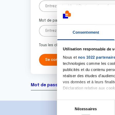
Mot de passe
Consentement
Tous les champs marqués d'un astérisque 
Utilisation responsable de 
Nous et
nos 1022 partenair
technologies comme les cooki
publicités et du contenu per
réaliser des études d’audienc
vos données et à leurs final
Mot de passe oublié ?
Déclaration relative aux cooki
Si vous le permettez, nous a
S
Collecter des informa
Nécessaires
é
Identifier votre appar