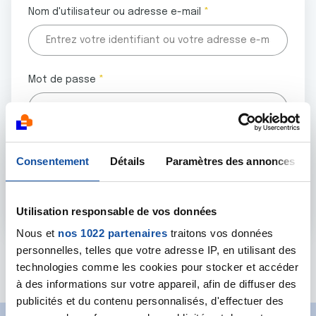
Nom d'utilisateur ou adresse e-mail
Mot de passe
Tous les champs marqués d'un astérisque (
*
) sont
Consentement
Détails
Paramètres des annonces
obligatoires.
Utilisation responsable de vos données
Nous et
nos 1022 partenaires
traitons vos données
personnelles, telles que votre adresse IP, en utilisant des
Mot de passe oublié ?
technologies comme les cookies pour stocker et accéder
à des informations sur votre appareil, afin de diffuser des
publicités et du contenu personnalisés, d'effectuer des