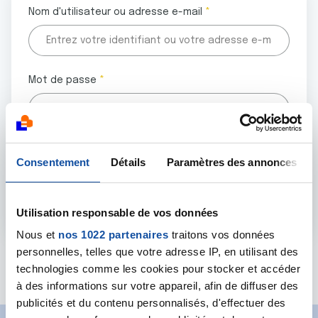
Nom d'utilisateur ou adresse e-mail
Mot de passe
Tous les champs marqués d'un astérisque (
*
) sont
Consentement
Détails
Paramètres des annonces
obligatoires.
Utilisation responsable de vos données
Nous et
nos 1022 partenaires
traitons vos données
personnelles, telles que votre adresse IP, en utilisant des
Mot de passe oublié ?
technologies comme les cookies pour stocker et accéder
à des informations sur votre appareil, afin de diffuser des
publicités et du contenu personnalisés, d'effectuer des