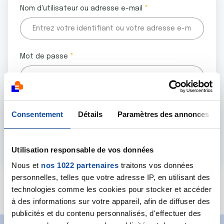
Nom d'utilisateur ou adresse e-mail
Mot de passe
Tous les champs marqués d'un astérisque (
*
) sont
Consentement
Détails
Paramètres des annonces
obligatoires.
Utilisation responsable de vos données
Nous et
nos 1022 partenaires
traitons vos données
personnelles, telles que votre adresse IP, en utilisant des
Mot de passe oublié ?
technologies comme les cookies pour stocker et accéder
à des informations sur votre appareil, afin de diffuser des
publicités et du contenu personnalisés, d'effectuer des