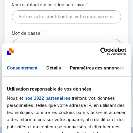
Nom d'utilisateur ou adresse e-mail
Mot de passe
Tous les champs marqués d'un astérisque (
*
) sont
Consentement
Détails
Paramètres des annonces
obligatoires.
Utilisation responsable de vos données
Nous et
nos 1022 partenaires
traitons vos données
personnelles, telles que votre adresse IP, en utilisant des
Mot de passe oublié ?
technologies comme les cookies pour stocker et accéder
à des informations sur votre appareil, afin de diffuser des
publicités et du contenu personnalisés, d'effectuer des