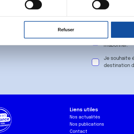
 notre
aitement de vos données personnelles et définir vos préférences
er ou retirer votre consentement à tout moment à partir de la dé
Refuser
e personnaliser le contenu et les annonces, d'offrir des fonctio
J'accepte le
rafic. Nous partageons également des informations sur l'utilisati
m'abonner.
, de publicité et d'analyse, qui peuvent combiner celles-ci avec
ils ont collectées lors de votre utilisation de leurs services.
Je souhaite é
destination 
Liens utiles
Nos actualités
Nos publications
Contact