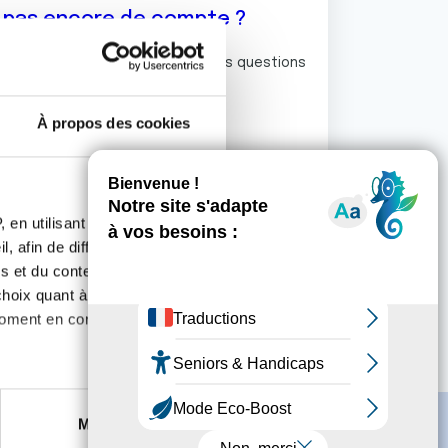
z pas encore de compte ?
ermet de commenter et poser vos questions
rum de discussion de la Ligue.
À propos des cookies
S'inscrire
 en utilisant des
, afin de diffuser des
s et du contenu, ainsi que de
oix quant à l'utilisation de
moment en consultant la
es à plusieurs mètres près
Marketing
s spécifiques (empreintes