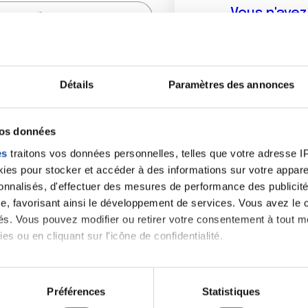
Vous n'ave
Créer un compte vous p
sur le fo
Détails
Paramètres des annonces
(
*
) sont obligatoires.
vos données
es
traitons vos données personnelles, telles que votre adresse IP,
es pour stocker et accéder à des informations sur votre appareil
sonnalisés, d'effectuer des mesures de performance des publicité
e, favorisant ainsi le développement de services. Vous avez le ch
ités. Vous pouvez modifier ou retirer votre consentement à tout 
es ou en cliquant sur l'icône de confidentialité.
imerions également :
tions sur votre localisation géographique qui peuvent être précis
Préférences
Statistiques
eil en l'analysant activement pour en relever les caractéristique