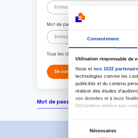
Mot de passe
Consentement
Tous les champs marqués d'un astérisque 
Utilisation responsable de 
Nous et
nos 1022 partenair
technologies comme les cooki
publicités et du contenu per
réaliser des études d’audienc
vos données et à leurs final
Mot de passe oublié ?
Déclaration relative aux cooki
Si vous le permettez, nous a
S
Collecter des informa
Nécessaires
é
Identifier votre appar