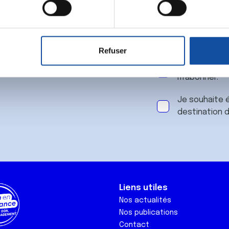
 notre
aitement de vos données personnelles et définir vos préférences
er ou retirer votre consentement à tout moment à partir de la dé
Refuser
e personnaliser le contenu et les annonces, d'offrir des fonctio
J'accepte le
rafic. Nous partageons également des informations sur l'utilisati
m'abonner.
, de publicité et d'analyse, qui peuvent combiner celles-ci avec
ils ont collectées lors de votre utilisation de leurs services.
Je souhaite é
destination 
Liens utiles
Nos actualités
Nos publications
Contact