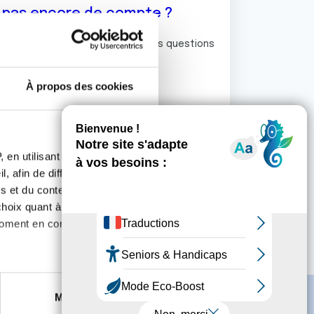
z pas encore de compte ?
ermet de commenter et poser vos questions
rum de discussion de la Ligue.
À propos des cookies
S'inscrire
 en utilisant des
, afin de diffuser des
s et du contenu, ainsi que de
oix quant à l'utilisation de
moment en consultant la
es à plusieurs mètres près
Marketing
s spécifiques (empreintes