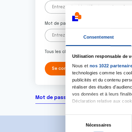
Mot de passe
Consentement
Tous les champs marqués d'un astérisque 
Utilisation responsable de 
Nous et
nos 1022 partenair
technologies comme les cooki
publicités et du contenu per
réaliser des études d’audienc
vos données et à leurs final
Mot de passe oublié ?
Déclaration relative aux cooki
Si vous le permettez, nous a
S
Collecter des informa
Nécessaires
é
Identifier votre appar