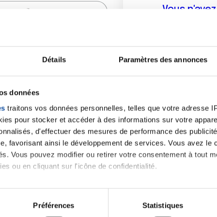
Vous n'ave
Créer un compte vous p
sur le fo
Détails
Paramètres des annonces
(
*
) sont obligatoires.
vos données
es
traitons vos données personnelles, telles que votre adresse IP,
es pour stocker et accéder à des informations sur votre appareil
sonnalisés, d'effectuer des mesures de performance des publicité
e, favorisant ainsi le développement de services. Vous avez le ch
ités. Vous pouvez modifier ou retirer votre consentement à tout 
es ou en cliquant sur l'icône de confidentialité.
imerions également :
tions sur votre localisation géographique qui peuvent être précis
Préférences
Statistiques
eil en l'analysant activement pour en relever les caractéristique