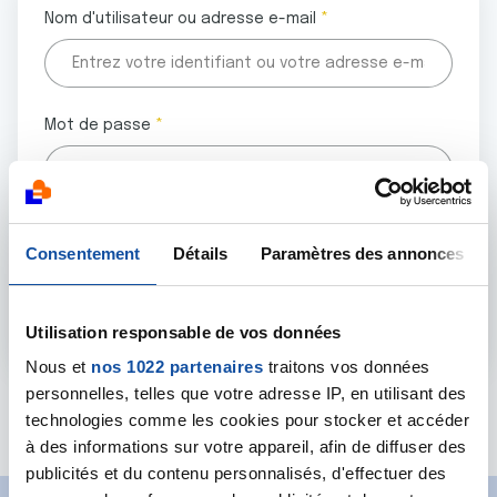
Nom d'utilisateur ou adresse e-mail
Mot de passe
Tous les champs marqués d'un astérisque (
*
) sont
Consentement
Détails
Paramètres des annonces
obligatoires.
Utilisation responsable de vos données
Nous et
nos 1022 partenaires
traitons vos données
personnelles, telles que votre adresse IP, en utilisant des
Mot de passe oublié ?
technologies comme les cookies pour stocker et accéder
à des informations sur votre appareil, afin de diffuser des
publicités et du contenu personnalisés, d'effectuer des