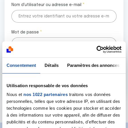
Nom d'utilisateur ou adresse e-mail
Mot de passe
Tous les champs marqués d'un astérisque (
*
) sont
Consentement
Détails
Paramètres des annonces
obligatoires.
Utilisation responsable de vos données
Nous et
nos 1022 partenaires
traitons vos données
personnelles, telles que votre adresse IP, en utilisant des
Mot de passe oublié ?
technologies comme les cookies pour stocker et accéder
à des informations sur votre appareil, afin de diffuser des
publicités et du contenu personnalisés, d'effectuer des