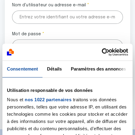
Nom d'utilisateur ou adresse e-mail
Mot de passe
Tous les champs marqués d'un astérisque (
*
) sont
Consentement
Détails
Paramètres des annonces
obligatoires.
Utilisation responsable de vos données
Nous et
nos 1022 partenaires
traitons vos données
personnelles, telles que votre adresse IP, en utilisant des
Mot de passe oublié ?
technologies comme les cookies pour stocker et accéder
à des informations sur votre appareil, afin de diffuser des
publicités et du contenu personnalisés, d'effectuer des