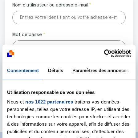
Nom d'utilisateur ou adresse e-mail
Mot de passe
Tous les champs marqués d'un astérisque (
*
) sont
Consentement
Détails
Paramètres des annonces
obligatoires.
Utilisation responsable de vos données
Nous et
nos 1022 partenaires
traitons vos données
personnelles, telles que votre adresse IP, en utilisant des
Mot de passe oublié ?
technologies comme les cookies pour stocker et accéder
à des informations sur votre appareil, afin de diffuser des
publicités et du contenu personnalisés, d'effectuer des