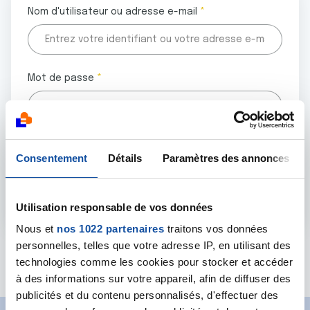
Nom d'utilisateur ou adresse e-mail
Mot de passe
Tous les champs marqués d'un astérisque (
*
) sont
Consentement
Détails
Paramètres des annonces
obligatoires.
Utilisation responsable de vos données
Nous et
nos 1022 partenaires
traitons vos données
personnelles, telles que votre adresse IP, en utilisant des
Mot de passe oublié ?
technologies comme les cookies pour stocker et accéder
à des informations sur votre appareil, afin de diffuser des
publicités et du contenu personnalisés, d'effectuer des