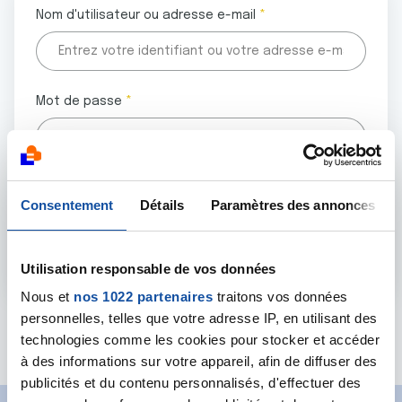
Nom d'utilisateur ou adresse e-mail
Mot de passe
Tous les champs marqués d'un astérisque (
*
) sont
Consentement
Détails
Paramètres des annonces
obligatoires.
Utilisation responsable de vos données
Nous et
nos 1022 partenaires
traitons vos données
personnelles, telles que votre adresse IP, en utilisant des
Mot de passe oublié ?
technologies comme les cookies pour stocker et accéder
à des informations sur votre appareil, afin de diffuser des
publicités et du contenu personnalisés, d'effectuer des