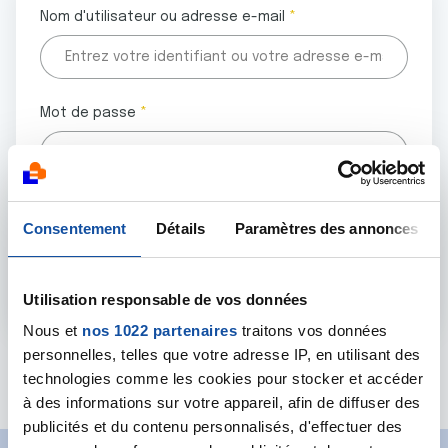
Nom d'utilisateur ou adresse e-mail
Mot de passe
Tous les champs marqués d'un astérisque (
*
) sont
Consentement
Détails
Paramètres des annonces
obligatoires.
Utilisation responsable de vos données
Nous et
nos 1022 partenaires
traitons vos données
personnelles, telles que votre adresse IP, en utilisant des
Mot de passe oublié ?
technologies comme les cookies pour stocker et accéder
à des informations sur votre appareil, afin de diffuser des
publicités et du contenu personnalisés, d'effectuer des