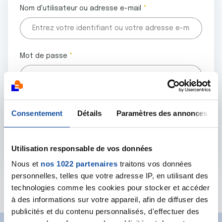
Nom d'utilisateur ou adresse e-mail
Mot de passe
Tous les champs marqués d'un astérisque (
*
) sont
Consentement
Détails
Paramètres des annonces
obligatoires.
Utilisation responsable de vos données
Nous et
nos 1022 partenaires
traitons vos données
personnelles, telles que votre adresse IP, en utilisant des
Mot de passe oublié ?
technologies comme les cookies pour stocker et accéder
à des informations sur votre appareil, afin de diffuser des
publicités et du contenu personnalisés, d'effectuer des