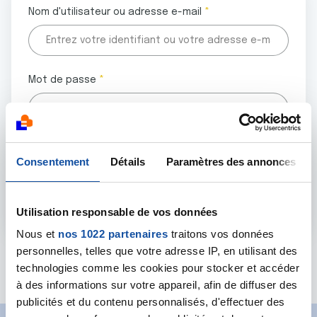
Nom d'utilisateur ou adresse e-mail
Mot de passe
Tous les champs marqués d'un astérisque (
*
) sont
Consentement
Détails
Paramètres des annonces
obligatoires.
Utilisation responsable de vos données
Nous et
nos 1022 partenaires
traitons vos données
personnelles, telles que votre adresse IP, en utilisant des
Mot de passe oublié ?
technologies comme les cookies pour stocker et accéder
à des informations sur votre appareil, afin de diffuser des
publicités et du contenu personnalisés, d'effectuer des