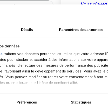
Vous n'ave
Créer un compte vous p
sur le fo
Détails
Paramètres des annonces
(
*
) sont obligatoires.
vos données
es
traitons vos données personnelles, telles que votre adresse IP,
es pour stocker et accéder à des informations sur votre appareil
sonnalisés, d'effectuer des mesures de performance des publicité
e, favorisant ainsi le développement de services. Vous avez le ch
ités. Vous pouvez modifier ou retirer votre consentement à tout 
es ou en cliquant sur l'icône de confidentialité.
imerions également :
tions sur votre localisation géographique qui peuvent être précis
Préférences
Statistiques
eil en l'analysant activement pour en relever les caractéristique