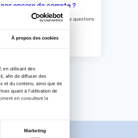
z pas encore de compte ?
ermet de commenter et poser vos questions
rum de discussion de la Ligue.
À propos des cookies
S'inscrire
 en utilisant des
, afin de diffuser des
s et du contenu, ainsi que de
oix quant à l'utilisation de
moment en consultant la
es à plusieurs mètres près
Marketing
s spécifiques (empreintes