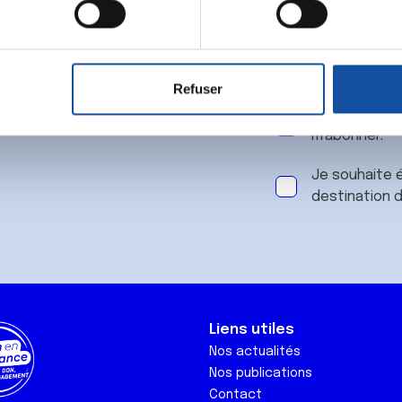
 notre
aitement de vos données personnelles et définir vos préférences
er ou retirer votre consentement à tout moment à partir de la dé
Refuser
e personnaliser le contenu et les annonces, d'offrir des fonctio
J'accepte le
rafic. Nous partageons également des informations sur l'utilisati
m'abonner.
, de publicité et d'analyse, qui peuvent combiner celles-ci avec
ils ont collectées lors de votre utilisation de leurs services.
Je souhaite é
destination 
Liens utiles
Nos actualités
Nos publications
Contact