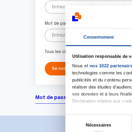
Mot de passe
Consentement
Tous les champs marqués d'un astérisque 
Utilisation responsable de 
Nous et
nos 1022 partenair
technologies comme les cooki
publicités et du contenu per
réaliser des études d’audienc
vos données et à leurs final
Mot de passe oublié ?
Déclaration relative aux cooki
Si vous le permettez, nous a
S
Collecter des informa
Nécessaires
é
Identifier votre appar