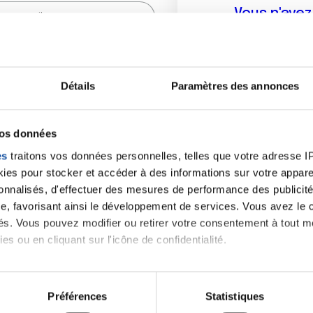
Vous n'ave
Créer un compte vous p
sur le fo
Détails
Paramètres des annonces
(
*
) sont obligatoires.
vos données
es
traitons vos données personnelles, telles que votre adresse IP,
es pour stocker et accéder à des informations sur votre appareil
sonnalisés, d'effectuer des mesures de performance des publicité
e, favorisant ainsi le développement de services. Vous avez le ch
ités. Vous pouvez modifier ou retirer votre consentement à tout 
es ou en cliquant sur l'icône de confidentialité.
imerions également :
tions sur votre localisation géographique qui peuvent être précis
Préférences
Statistiques
eil en l'analysant activement pour en relever les caractéristique