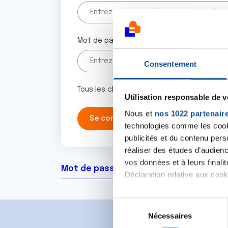
Mot de passe
Consentement
Tous les champs marqués d'un astérisque 
Utilisation responsable de 
Nous et
nos 1022 partenair
technologies comme les cooki
publicités et du contenu per
réaliser des études d’audienc
vos données et à leurs final
Mot de passe oublié ?
Déclaration relative aux cooki
Si vous le permettez, nous a
S
Collecter des informa
Nécessaires
é
Identifier votre appar