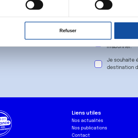
 notre
aitement de vos données personnelles et définir vos préférences
er ou retirer votre consentement à tout moment à partir de la dé
Refuser
e personnaliser le contenu et les annonces, d'offrir des fonctio
J'accepte le
rafic. Nous partageons également des informations sur l'utilisati
m'abonner.
, de publicité et d'analyse, qui peuvent combiner celles-ci avec
ils ont collectées lors de votre utilisation de leurs services.
Je souhaite é
destination 
Liens utiles
Nos actualités
Nos publications
Contact