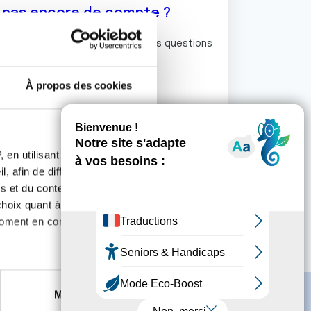
z pas encore de compte ?
ermet de commenter et poser vos questions
rum de discussion de la Ligue.
À propos des cookies
S'inscrire
 en utilisant des
, afin de diffuser des
s et du contenu, ainsi que de
oix quant à l'utilisation de
moment en consultant la
es à plusieurs mètres près
Marketing
s spécifiques (empreintes