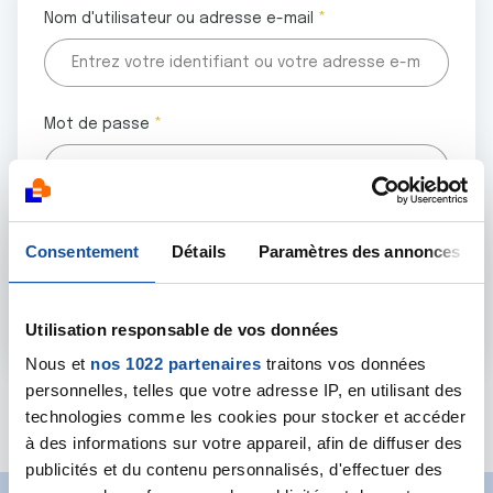
Nom d'utilisateur ou adresse e-mail
Mot de passe
Tous les champs marqués d'un astérisque (
*
) sont
Consentement
Détails
Paramètres des annonces
obligatoires.
Utilisation responsable de vos données
Nous et
nos 1022 partenaires
traitons vos données
personnelles, telles que votre adresse IP, en utilisant des
Mot de passe oublié ?
technologies comme les cookies pour stocker et accéder
à des informations sur votre appareil, afin de diffuser des
publicités et du contenu personnalisés, d'effectuer des