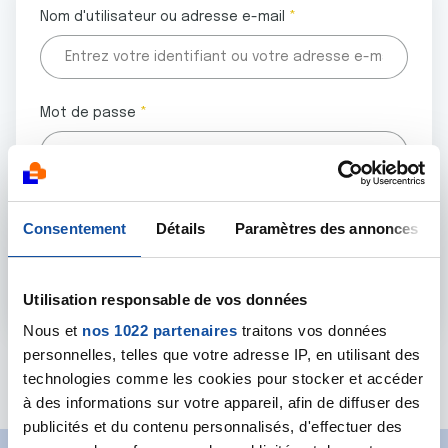
Nom d'utilisateur ou adresse e-mail
Mot de passe
Tous les champs marqués d'un astérisque (
*
) sont
Consentement
Détails
Paramètres des annonces
obligatoires.
Utilisation responsable de vos données
Nous et
nos 1022 partenaires
traitons vos données
personnelles, telles que votre adresse IP, en utilisant des
Mot de passe oublié ?
technologies comme les cookies pour stocker et accéder
à des informations sur votre appareil, afin de diffuser des
publicités et du contenu personnalisés, d'effectuer des