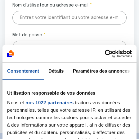
Nom d'utilisateur ou adresse e-mail
Mot de passe
Tous les champs marqués d'un astérisque (
*
) sont
Consentement
Détails
Paramètres des annonces
obligatoires.
Utilisation responsable de vos données
Nous et
nos 1022 partenaires
traitons vos données
personnelles, telles que votre adresse IP, en utilisant des
Mot de passe oublié ?
technologies comme les cookies pour stocker et accéder
à des informations sur votre appareil, afin de diffuser des
publicités et du contenu personnalisés, d'effectuer des