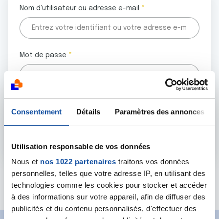
Nom d'utilisateur ou adresse e-mail
Mot de passe
Tous les champs marqués d'un astérisque (
*
) sont
Consentement
Détails
Paramètres des annonces
obligatoires.
Utilisation responsable de vos données
Nous et
nos 1022 partenaires
traitons vos données
personnelles, telles que votre adresse IP, en utilisant des
Mot de passe oublié ?
technologies comme les cookies pour stocker et accéder
à des informations sur votre appareil, afin de diffuser des
publicités et du contenu personnalisés, d'effectuer des