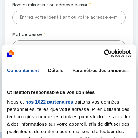
Nom d'utilisateur ou adresse e-mail
Mot de passe
Tous les champs marqués d'un astérisque (
*
) sont
Consentement
Détails
Paramètres des annonces
obligatoires.
Utilisation responsable de vos données
Nous et
nos 1022 partenaires
traitons vos données
personnelles, telles que votre adresse IP, en utilisant des
Mot de passe oublié ?
technologies comme les cookies pour stocker et accéder
à des informations sur votre appareil, afin de diffuser des
publicités et du contenu personnalisés, d'effectuer des