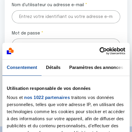
Nom d'utilisateur ou adresse e-mail
Mot de passe
Tous les champs marqués d'un astérisque (
*
) sont
Consentement
Détails
Paramètres des annonces
obligatoires.
Utilisation responsable de vos données
Nous et
nos 1022 partenaires
traitons vos données
personnelles, telles que votre adresse IP, en utilisant des
Mot de passe oublié ?
technologies comme les cookies pour stocker et accéder
à des informations sur votre appareil, afin de diffuser des
publicités et du contenu personnalisés, d'effectuer des