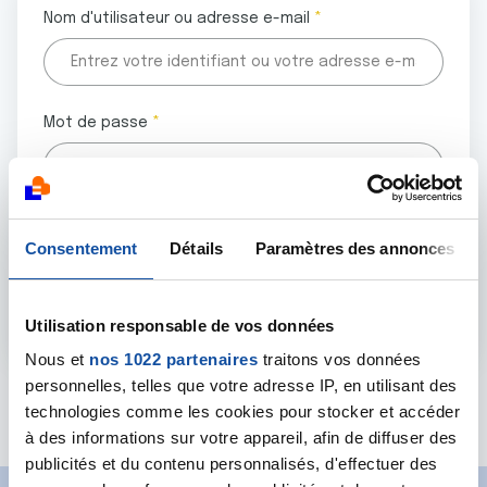
Nom d'utilisateur ou adresse e-mail
Mot de passe
Tous les champs marqués d'un astérisque (
*
) sont
Consentement
Détails
Paramètres des annonces
obligatoires.
Utilisation responsable de vos données
Nous et
nos 1022 partenaires
traitons vos données
personnelles, telles que votre adresse IP, en utilisant des
Mot de passe oublié ?
technologies comme les cookies pour stocker et accéder
à des informations sur votre appareil, afin de diffuser des
publicités et du contenu personnalisés, d'effectuer des