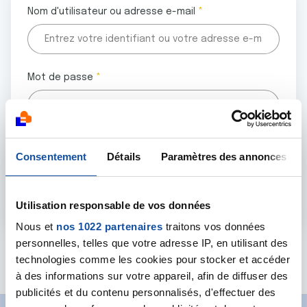
Nom d'utilisateur ou adresse e-mail
Mot de passe
Tous les champs marqués d'un astérisque (
*
) sont
Consentement
Détails
Paramètres des annonces
obligatoires.
Utilisation responsable de vos données
Nous et
nos 1022 partenaires
traitons vos données
personnelles, telles que votre adresse IP, en utilisant des
Mot de passe oublié ?
technologies comme les cookies pour stocker et accéder
à des informations sur votre appareil, afin de diffuser des
publicités et du contenu personnalisés, d'effectuer des