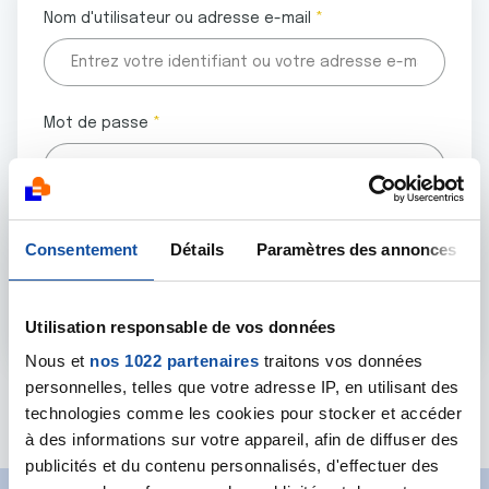
Nom d'utilisateur ou adresse e-mail
Mot de passe
Tous les champs marqués d'un astérisque (
*
) sont
Consentement
Détails
Paramètres des annonces
obligatoires.
Utilisation responsable de vos données
Nous et
nos 1022 partenaires
traitons vos données
personnelles, telles que votre adresse IP, en utilisant des
Mot de passe oublié ?
technologies comme les cookies pour stocker et accéder
à des informations sur votre appareil, afin de diffuser des
publicités et du contenu personnalisés, d'effectuer des