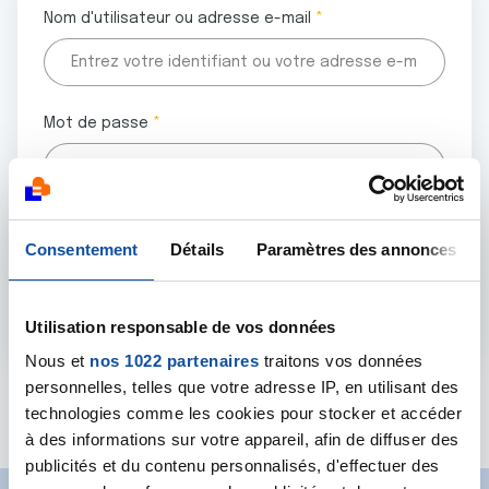
Nom d'utilisateur ou adresse e-mail
Mot de passe
Tous les champs marqués d'un astérisque (
*
) sont
Consentement
Détails
Paramètres des annonces
obligatoires.
Utilisation responsable de vos données
Nous et
nos 1022 partenaires
traitons vos données
personnelles, telles que votre adresse IP, en utilisant des
Mot de passe oublié ?
technologies comme les cookies pour stocker et accéder
à des informations sur votre appareil, afin de diffuser des
publicités et du contenu personnalisés, d'effectuer des