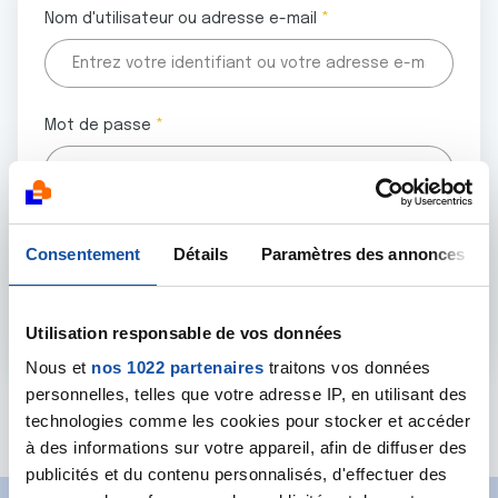
Nom d'utilisateur ou adresse e-mail
Mot de passe
Tous les champs marqués d'un astérisque (
*
) sont
Consentement
Détails
Paramètres des annonces
obligatoires.
Utilisation responsable de vos données
Nous et
nos 1022 partenaires
traitons vos données
personnelles, telles que votre adresse IP, en utilisant des
Mot de passe oublié ?
technologies comme les cookies pour stocker et accéder
à des informations sur votre appareil, afin de diffuser des
publicités et du contenu personnalisés, d'effectuer des