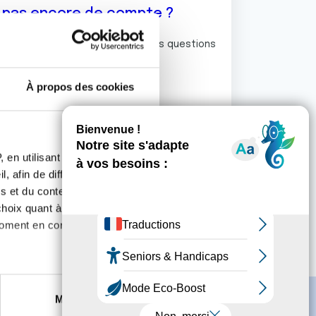
z pas encore de compte ?
ermet de commenter et poser vos questions
rum de discussion de la Ligue.
À propos des cookies
S'inscrire
 en utilisant des
, afin de diffuser des
s et du contenu, ainsi que de
oix quant à l'utilisation de
moment en consultant la
es à plusieurs mètres près
Marketing
s spécifiques (empreintes