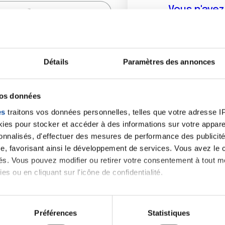
Vous n'ave
Créer un compte vous p
sur le fo
Détails
Paramètres des annonces
(
*
) sont obligatoires.
vos données
es
traitons vos données personnelles, telles que votre adresse IP,
es pour stocker et accéder à des informations sur votre appareil
sonnalisés, d'effectuer des mesures de performance des publicité
e, favorisant ainsi le développement de services. Vous avez le ch
ités. Vous pouvez modifier ou retirer votre consentement à tout 
es ou en cliquant sur l'icône de confidentialité.
imerions également :
tions sur votre localisation géographique qui peuvent être précis
Préférences
Statistiques
eil en l'analysant activement pour en relever les caractéristique