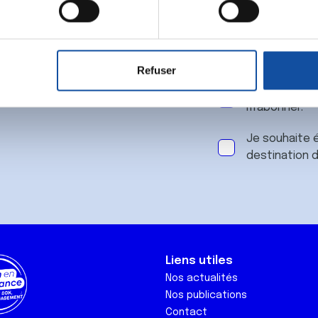
 notre
aitement de vos données personnelles et définir vos préférences
er ou retirer votre consentement à tout moment à partir de la dé
Refuser
e personnaliser le contenu et les annonces, d'offrir des fonctio
J'accepte le
rafic. Nous partageons également des informations sur l'utilisati
m'abonner.
, de publicité et d'analyse, qui peuvent combiner celles-ci avec
ils ont collectées lors de votre utilisation de leurs services.
Je souhaite é
destination 
Liens utiles
Nos actualités
Nos publications
Contact