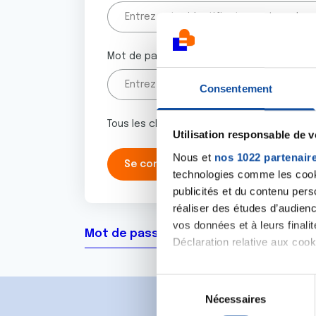
Mot de passe
Consentement
Tous les champs marqués d'un astérisque 
Utilisation responsable de 
Nous et
nos 1022 partenair
technologies comme les cooki
publicités et du contenu per
réaliser des études d’audienc
vos données et à leurs final
Mot de passe oublié ?
Déclaration relative aux cooki
Si vous le permettez, nous a
S
Collecter des informa
Nécessaires
é
Identifier votre appar