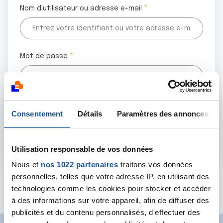
Nom d'utilisateur ou adresse e-mail
Mot de passe
Tous les champs marqués d'un astérisque (
*
) sont
Consentement
Détails
Paramètres des annonces
obligatoires.
Utilisation responsable de vos données
Nous et
nos 1022 partenaires
traitons vos données
personnelles, telles que votre adresse IP, en utilisant des
Mot de passe oublié ?
technologies comme les cookies pour stocker et accéder
à des informations sur votre appareil, afin de diffuser des
publicités et du contenu personnalisés, d'effectuer des